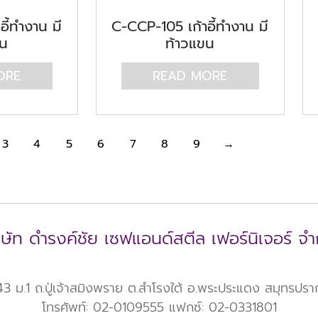
ี้ทำงาน มี
C-CCP-105 เก้าอี้ทำงาน มี
ขน
ท้าวแขน
ORE
READ MORE
3
4
5
6
7
8
9
→
ิษัท ดำรงค์ชัย เซฟแอนด์สตีล เฟอร์นิเจอร์ จำ
 ม.1 ถ.ปู่เจ้าสมิงพราย ต.สำโรงใต้ อ.พระประแดง สมุทรปร
โทรศัพท์: 02-0109555 แฟกซ์: 02-0331801