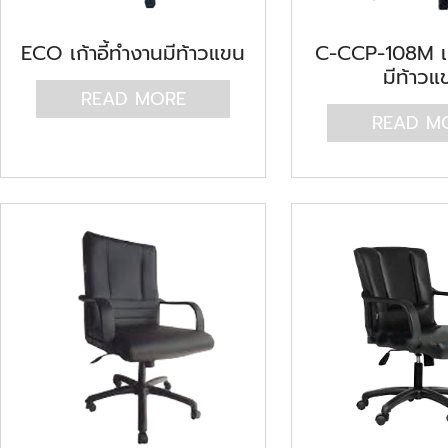
ECO เก้าอี้ทำงานมีท้าวแขน
C-CCP-108M เก
มีท้าวแ
READ MORE
READ M