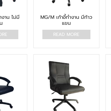
ำงาน ไม่มี
MG/M เก้าอี้ทำงาน มีท้าว
ขน
แขน
ORE
READ MORE