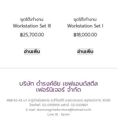
ชุดโต๊ะทำงาน
ชุดโต๊ะทำงาน
Workstation Set III
Workstation Set I
฿
25,700.00
฿
18,000.00
อ่านเพิ่ม
อ่านเพิ่ม
บริษัท ดำรงค์ชัย เซฟแอนด์สตีล
เฟอร์นิเจอร์ จำกัด
488/42-43 ม.1 ถ.ปู่เจ้าสมิงพราย ต.สำโรงใต้ อ.พระประแดง สมุทรปราการ 10130
โทรศัพท์: 02-0109555 แฟกซ์: 02-0331801
E-mail: dumrongchaifurniture@hotmail.co.th
Line ID : furnin