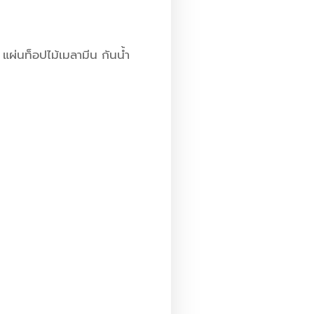
้ แผ่นท็อปไม้เมลามีน กันน้ำ