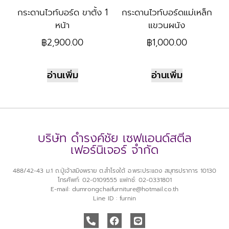
กระดานไวท์บอร์ด ขาตั้ง 1
กระดานไวท์บอร์ดแม่เหล็ก
หน้า
แขวนผนัง
฿
2,900.00
฿
1,000.00
อ่านเพิ่ม
อ่านเพิ่ม
บริษัท ดำรงค์ชัย เซฟแอนด์สตีล
เฟอร์นิเจอร์ จำกัด
488/42-43 ม.1 ถ.ปู่เจ้าสมิงพราย ต.สำโรงใต้ อ.พระประแดง สมุทรปราการ 10130
โทรศัพท์: 02-0109555 แฟกซ์: 02-0331801
E-mail: dumrongchaifurniture@hotmail.co.th
Line ID : furnin