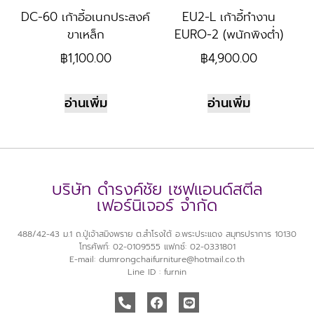
DC-60 เก้าอี้อเนกประสงค์
EU2-L เก้าอี้ทำงาน
ขาเหล็ก
EURO-2 (พนักพิงต่ำ)
฿
1,100.00
฿
4,900.00
อ่านเพิ่ม
อ่านเพิ่ม
บริษัท ดำรงค์ชัย เซฟแอนด์สตีล
เฟอร์นิเจอร์ จำกัด
488/42-43 ม.1 ถ.ปู่เจ้าสมิงพราย ต.สำโรงใต้ อ.พระประแดง สมุทรปราการ 10130
โทรศัพท์: 02-0109555 แฟกซ์: 02-0331801
E-mail: dumrongchaifurniture@hotmail.co.th
Line ID : furnin