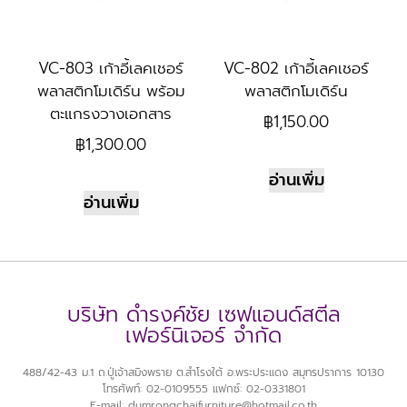
VC-803 เก้าอี้เลคเชอร์
VC-802 เก้าอี้เลคเชอร์
พลาสติกโมเดิร์น พร้อม
พลาสติกโมเดิร์น
ตะแกรงวางเอกสาร
฿
1,150.00
฿
1,300.00
อ่านเพิ่ม
อ่านเพิ่ม
บริษัท ดำรงค์ชัย เซฟแอนด์สตีล
เฟอร์นิเจอร์ จำกัด
488/42-43 ม.1 ถ.ปู่เจ้าสมิงพราย ต.สำโรงใต้ อ.พระประแดง สมุทรปราการ 10130
โทรศัพท์: 02-0109555 แฟกซ์: 02-0331801
E-mail: dumrongchaifurniture@hotmail.co.th