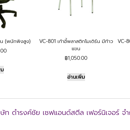
าน (พนักพิงสูง)
VC-801 เก้าอี้พลาสติกโมเดิร์น มีท้าว
VC-80
แขน
.00
฿
1,050.00
่ม
อ่านเพิ่ม
ิษัท ดำรงค์ชัย เซฟแอนด์สตีล เฟอร์นิเจอร์ จำ