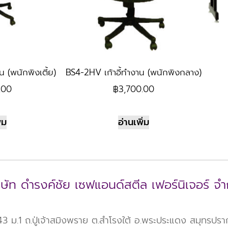
น (พนักพิงเตี้ย)
BS4-2HV เก้าอี้ทำงาน (พนักพิงกลาง)
.00
฿
3,700.00
่ม
อ่านเพิ่ม
ิษัท ดำรงค์ชัย เซฟแอนด์สตีล เฟอร์นิเจอร์ จำ
 ม.1 ถ.ปู่เจ้าสมิงพราย ต.สำโรงใต้ อ.พระประแดง สมุทรปร