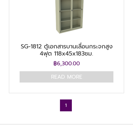
SG-1812 ตู้เอกสารบานเลื่อนกระจกสูง
4ฟุต 118x45x183ซม.
฿
6,300.00
READ MORE
1